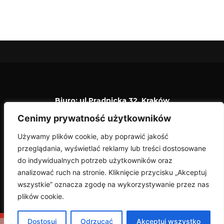
Biuro: ul.Prądnicka 32, Kraków
(obok stacji paliw KRAK-TAR)
Cenimy prywatność użytkowników
Pon-Pt:
od 10:00 do 17:30
Używamy plików cookie, aby poprawić jakość
kontakt@motoelka.com.pl
przeglądania, wyświetlać reklamy lub treści dostosowane
+48 501 501 961
do indywidualnych potrzeb użytkowników oraz
+48 530 970 674
analizować ruch na stronie. Kliknięcie przycisku „Akceptuj
wszystkie” oznacza zgodę na wykorzystywanie przez nas
Kursy
Terminarz
DOWIEDZ
© 2024 Motoelka –
plików cookie.
Cennik
Kontakt
SIĘ WIĘCEJ
Szkoła
Motocyklowa.
Prawo jazdy A, A2, A1
Dostosuj
Odrzucać
Akceptuj wszystko